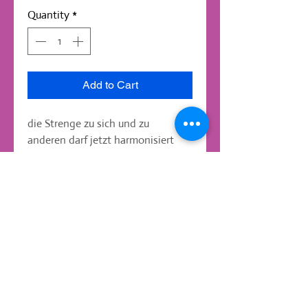
Quantity
*
Add to Cart
die Strenge zu sich und zu 
anderen darf jetzt harmonisiert 
werden. Wurzelchakra, Farbe rot.
daniela.spingies@web.de
Tel:
08143-991568
mobile:
0176-23314975
Kaagangerstrasse
52 82279
Eching am Ammersee
AGB und Kundeninfo
,
Widerrufsbelehruung
,