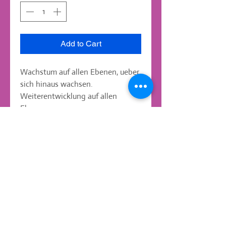
Add to Cart
Wachstum auf allen Ebenen, ueber 
sich hinaus wachsen. 
Weiterentwicklung auf allen 
Ebenen.
daniela.spingies@web.de
Tel:
08143-991568
mobile:
0176-23314975
Kaagangerstrasse
52 82279
Eching am Ammersee
AGB und Kundeninfo
,
Widerrufsbelehruung
,