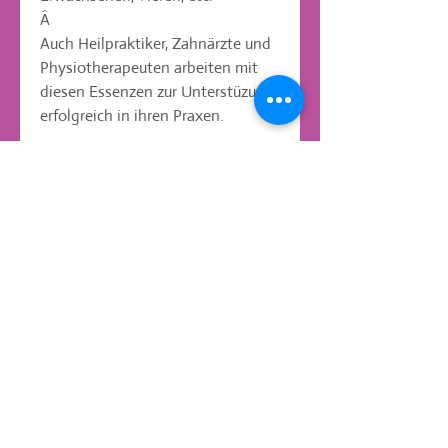
Â 

Auch Heilpraktiker, Zahnärzte und 
Physiotherapeuten arbeiten mit 
diesen Essenzen zur Unterstüzung 
erfolgreich in ihren Praxen.
daniela.spingies@web.de
Tel:
08143-991568
mobile:
0176-23314975
Kaagangerstrasse
52 82279
Eching am Ammersee
AGB und Kundeninfo
,
Widerrufsbelehruung
,
Datenschutzerklarung
Impressum