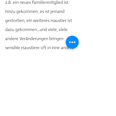
z.B. ein neues Familienmitglied ist
hinzu gekommen, es ist jemand
gestorben, ein weiteres Haustier ist
dazu gekommen...und viele, viele
andere Veränderungen bringen
sensible Haustiere oft in eine andere
Gemütslage.
Versuchen Sie, mit Happy Animal
ihrem Tier und sich selbst wieder ein
glückliches Miteinander zu schaffen.
Animal-Balance:
Ihr Tier verhält sich ohne für Sie