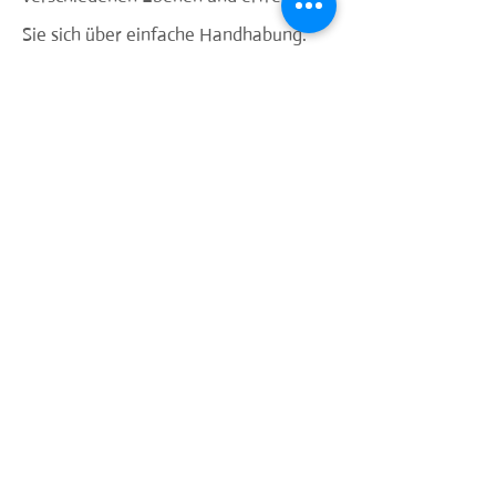
Sie sich über einfache Handhabung.
Spielerische oder gezielte Auswahl....
egal, wie Sie die Öle anwenden
möchten: erspürte Wirkung wird
überzeugen!
50 ml oder 100ml Glasflasche je Öl mit
praktischer Dosiermöglichkeit.
Einzeln oder als Set erhältlich
Öl Feuer Öl Erde, Öl Wasser, Öl Luft,
Öl Universum
daniela.spingies@web.de
Tel:
08143-991568