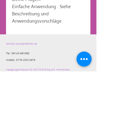
Einfache Anwendung . Siehe 
Beschreibung und 
Anwendungsvorschläge.
daniela.spingies@web.de
Tel:
08143-991568
mobile:
0176-23314975
Kaagangerstrasse
52 82279
Eching am Ammersee
AGB und Kundeninfo
,
Widerrufsbelehruung
,
Datenschutzerklarung
Impressum