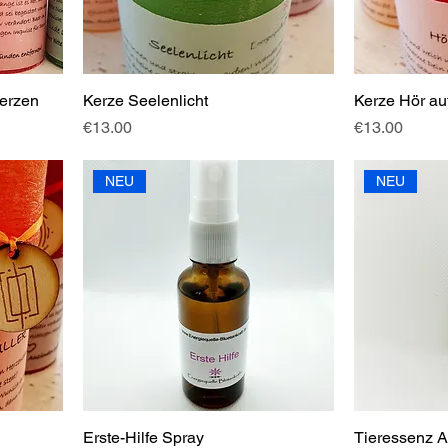
kerzen
Kerze Seelenlicht
Kerze Hör au
Price
Price
€13.00
€13.00
NEU
NEU
Erste-Hilfe Spray
Tieressenz 