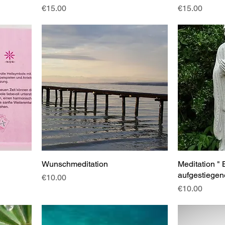
Price
Price
€15.00
€15.00
Wunschmeditation
Meditation "
aufgestiegen
Price
€10.00
Price
€10.00