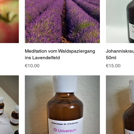
Meditation vom Waldspaziergang
Johanniskra
ins Lavendelfeld
50ml
Price
Price
€10.00
€15.00