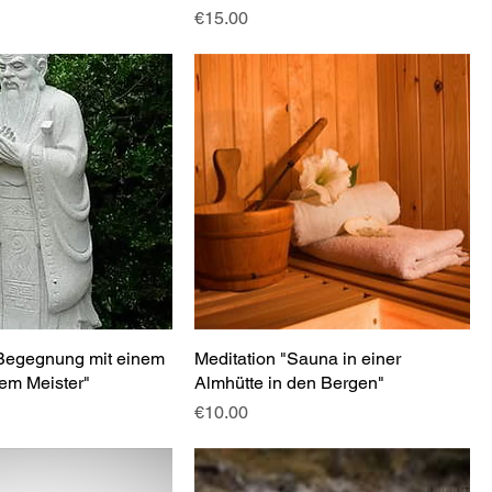
Price
€15.00
 Begegnung mit einem
Meditation "Sauna in einer
em Meister"
Almhütte in den Bergen"
Price
€10.00