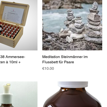
. 38 Ammersee-
Meditation Steinmänner im
en à 10ml +
Flussbett für Paare
Price
€10.00