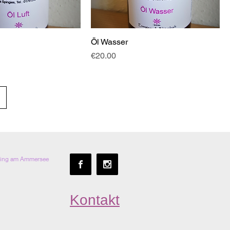
Öl Wasser
Price
€20.00
hing am Ammersee
Kontakt