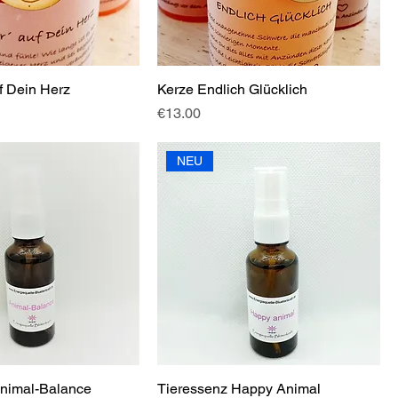
f Dein Herz
Kerze Endlich Glücklich
Price
€13.00
NEU
Animal-Balance
Tieressenz Happy Animal