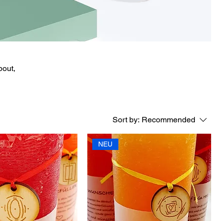
bout,
Sort by:
Recommended
NEU