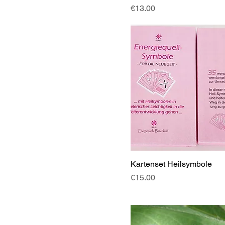
Price
€13.00
Kartenset Heilsymbole
Price
€15.00