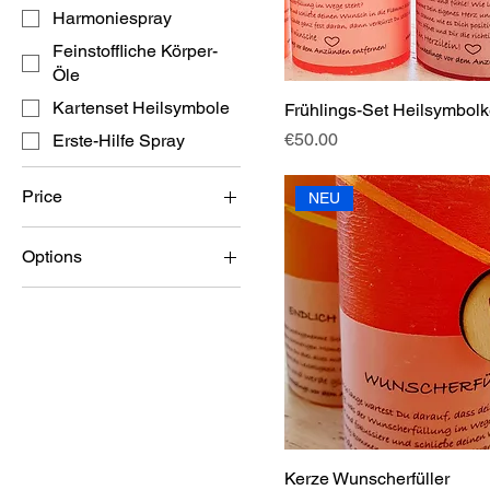
Harmoniespray
Feinstoffliche Körper-
Öle
Kartenset Heilsymbole
Frühlings-Set Heilsymbol
Price
€50.00
Erste-Hilfe Spray
Price
NEU
Options
€10
€200
100ml
50ml
5x100ml
5x50ml
Kerze Wunscherfüller