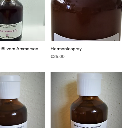
utöl vom Ammersee
Harmoniespray
Price
€25.00