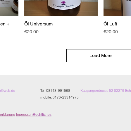
len +
Öl Universum
Öl Luft
Price
Price
€20.00
€20.00
Load More
es@web.de
Tel: 08143-991568
Kaagangerstrasse
52 82279 Ec
mobile: 0176-23314975
erklarung
Impressum
Rechtliches