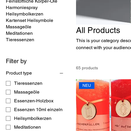
Feinstoffliche Körper-Öle
Harmoniespray
Heilsymbolkerzen
Kartenset Heilsymbole
Massageöle
All Products
Meditationen
Tieressenzen
This is your category descri
connect with your audience
Filter by
65 products
Product type
Tieressenzen
NEU
Massageöle
Essenzen-Holzbox
Essenzen 10ml einzeln
Heilsymbolkerzen
Meditationen