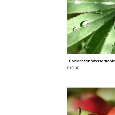
10Meditation Wassertropf
Price
€10.00