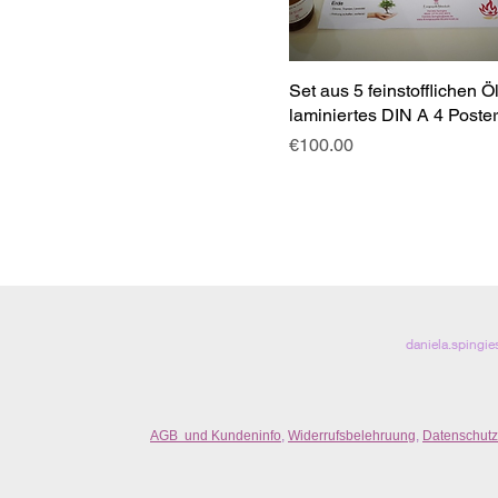
Set aus 5 feinstofflichen Ö
laminiertes DIN A 4 Poster
Price
€100.00
daniela.spingi
AGB und Kundeninfo
,
Widerrufsbelehruung
,
Datenschutz