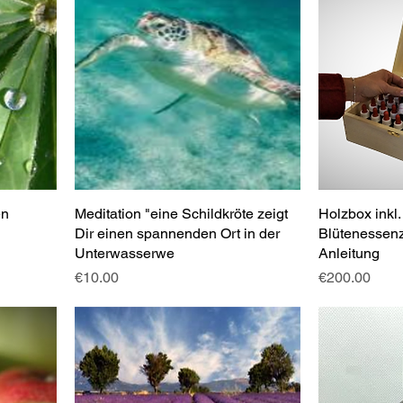
en
Meditation "eine Schildkröte zeigt
Holzbox inkl
Dir einen spannenden Ort in der
Blütenessenz
Unterwasserwe
Anleitung
Price
Price
€10.00
€200.00